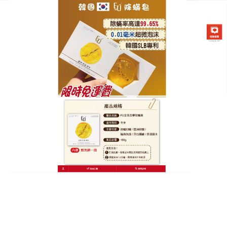
韓國FU金箔苦蔘除螨皂專賣店
分類:
半畝花田除蟎皂
每天一用，半畝花田除蟎皂維
持肌膚平衡
毛孔粗大的根源往往是蟎蟲在毛孔中過度繁殖，將毛
孔硬生生撐大，這款
半畝花田除蟎皂
蘊含珍貴的天然
植物淨化成分，能深入肌膚底層，溫和地將蟎蟲及其