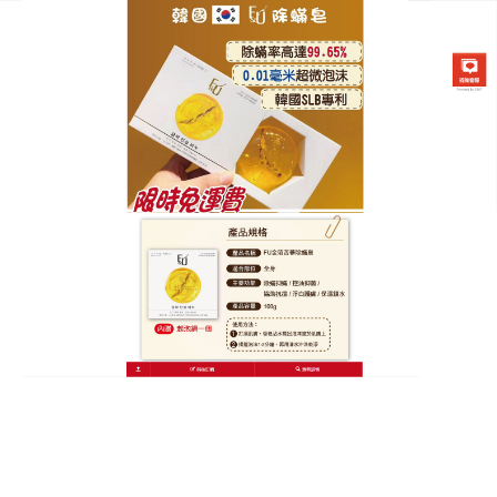
韓國FU金箔苦蔘除螨皂專賣店
除蟎皂ptt
在夏天，可能身體的油脂分泌新增，特別就是以背
部、臉部尤甚，背部角質層較厚，新陳代謝的速度也
是較慢的，而且還是不易清洗，角質不易正常脫落，
毛孔容易被堵塞，在洗澡的時候，用
除蟎皂ptt代
替沐
浴露來洗澡，是可以起到一定的作用的，毛孔粗大當
然和皮膚油脂過量分泌有關係，油脂過量分泌堵塞了
毛孔，
除蟎皂ptt
純植物選取的天然成份，所以大家想
著用硫磺皂洗臉是可以去痘去油的。
除蟎皂ptt
具有殺菌的功效，能够抑制臉部肌膚的蟎蟲