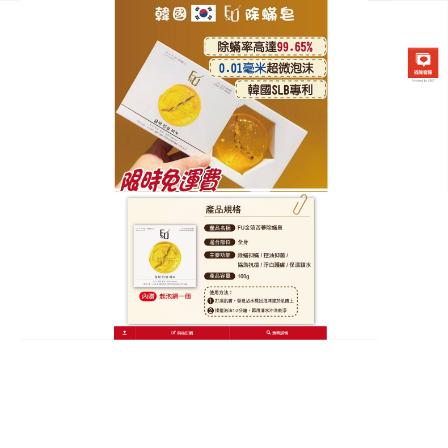
韓國FU金箔苦蔘除螨皂專賣店
除螨香皂溫和除蟎，敏感肌的
安心之選
拒絕與蟲共眠，你的臉值得更乾淨的呼吸，告別刺激
化學成分！這款
除螨香皂
堅持天然至上，以冷壓萃取
的椰子油為主要原料，搭配熱帶水果酵素，既能有效
殺滅蟎蟲，又能溫和呵護脆弱肌膚，洗臉時伴隨陣陣
椰奶清香，泡沫細膩易沖洗，洗後肌膚水潤彈嫩，無
緊繃感，每天早晚1次，輕鬆告別蟎蟲困擾，讓肌膚在
天然植萃中重獲新生，豐富綿密的泡沫，除螨香皂深