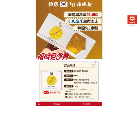
韓國FU金箔苦蔘除螨皂專賣店
抗痘肥皂ptt
對於注重形象的美女來說，臉上長痘痘可是十分不爽
的事情，
抗痘肥皂
多種植物萃取，有抗菌、抑制發
炎、鎮靜舒緩及淨化肌膚，改善毛孔問題等功效，推
薦
ptt
能够深入肌膚底層，舒緩皮膚，去除皮錶多餘油
脂，調理肌膚困擾，控制皮膚出油，還能改善肌膚粉
刺痘痘，舒緩痘痘發炎等症狀，
抗痘肥皂
是以舒緩消
炎為主，加速痘痘的收縮，讓皮膚底層的毒素被排
出，
ptt
在祛痘的同時還可去除因青春痘留下的印痕，
美白肌膚，收縮粗大毛孔，令你的肌膚煥然一新。