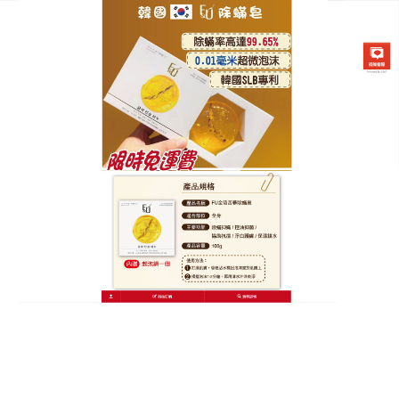
韓國FU金箔苦蔘除螨皂專賣店
半畝花田除蟎皂天然死海精
華，還你清爽肌膚
細菌、蟎蟲在毛囊口興風作浪，讓肌膚失去往日的光
彩，
半畝花田除蟎皂
蘊含天然死海的礦物硫磺和海
鹽，是肌膚的救星，它溫和不刺激，帶有淡淡清香，
使用起來非常舒適，使用時，它能深入肌膚，祛除蟎
蟲，改善因蟎蟲引起的皮膚煩惱。這塊除螨皂使用方
便，既可以用來潔面，保持面部的清爽乾淨；也可以
用於沐浴，讓全身肌膚都能得到清潔和呵護。此外，