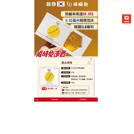
韓國FU金箔苦蔘除螨皂專賣店
除螨香皂是除蟎新法寶，肌膚
煥然一新
蟎蟲在毛囊口作亂，讓你的皮膚變得粗糙、暗沉，痘
痘也接踵而至，這時，你需要一款有效的除蟎產品，
而
除螨香皂
就是你的最佳選擇，它的成分天然又安
全，死海礦物硫磺和海鹽蘊含著巨大的能量。它們能
深入肌膚毛孔，清除蟎蟲和污垢，讓肌膚呼吸更暢
通。而且，它的性質溫和，不會引起肌膚過敏，它的
使用場景十分靈活，既可以用來潔面，讓臉部肌膚保