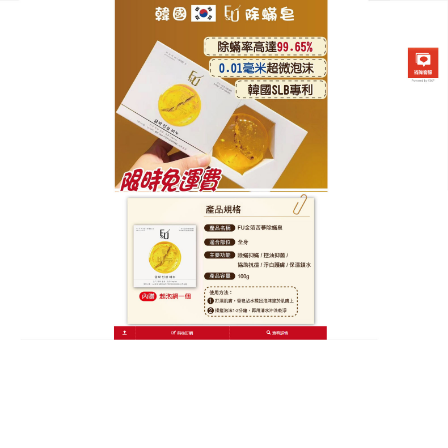
韓國FU金箔苦蔘除螨皂專賣店
除螨洗面乳能夠深入肌膚，煥
發肌膚光彩
你是否為皮膚上的鬆弛、皺紋而擔憂？蟎蟲的存在可
能會加速肌膚的衰老，
除螨洗面乳
就是你肌膚的瑰
寶，能夠煥發肌膚的光彩，它蘊含來自深海的天然海
藻和多種微量元素，這些天然成分具有強大的除螨和
抗皺作用，能夠深入肌膚，清除蟎蟲，促進膠原蛋白
的合成，讓肌膚恢復緊致和彈性，使用十分便捷，你
可以用它洗臉，改善臉部的鬆弛和皺紋；也可以用它