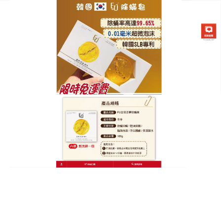
韓國FU金箔苦蔘除螨皂專賣店
硫磺皂清除蟎蟲，煥發肌膚活
力
蟎蟲橫行，肌膚變得暗沉、無光，美麗褪色，
硫磺皂
是你的活力之選！它成分天然，檸檬提取物是其精華
所在，檸檬具有抗菌、除螨和美白的功效，能深入肌
膚，清除蟎蟲，改善肌膚問題，它溫和不刺激，適合
各種膚質，使用非常便捷，早晚用它潔面，能讓臉部
肌膚保持清爽；洗澡時用它，可讓全身肌膚得到清潔
和滋養，清新的檸檬香氣，讓人精神煥發，檸檬中的