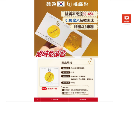
韓國FU金箔苦蔘除螨皂專賣店
除螨香皂天然植萃潔面革命，
銀離子+死海鹽雙效淨膚
還在為反覆爆痘苦惱？蟎蟲與過剩油脂是肌膚問題的
隱形元兇！
除螨香皂
堅持天然成分，以電解銀離子穿
透角質層，針對蟎蟲細胞膜發揮作用，24小時內顯著
降低其活性。死海礦物鹽富含鎂、鈣等微量元素，溫
和軟化角質並吸附多餘皮脂，洗後毛孔通透感立現。
乳木果油與角鯊烷的黃金配比，除螨香皂在清潔同時
修護肌膚屏障，敏感肌也能安心使用。小小一塊皂，