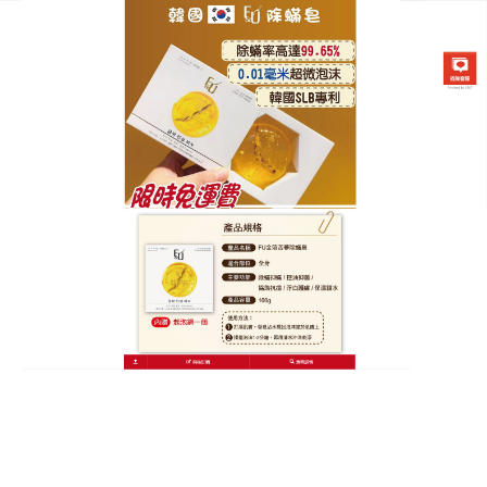
韓國FU金箔苦蔘除螨皂專賣店
除螨香皂天然成分更安心，洗
出透亮無螨肌
拒絕化學除螨！這款
除螨香皂
100%天然硫磺與海鹽
成分，安全溫和，連孕婦都能放心用，深層除螨同
時，21種礦物質為肌膚補充營養，改善暗沉與粗糙，
洗後肌膚光滑細緻，淡淡清香帶來愉悅感，無論早晚
潔面或沐浴，都能有效預防蟎蟲滋生，讓肌膚時刻保
持淨透狀態！除螨香皂深層驅螨控油，預防乾性肌膚
因角質堆積引發的閉口問題，潔面沐浴一皂搞定，淡