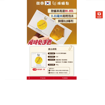
韓國FU金箔苦蔘除螨皂專賣店
除蟎洗面皂天然清香洗護，讓
洗澡成為療愈時光
討厭化學產品的刺鼻味？這
塊除蟎洗面皂
帶來天然清
香體驗！以色列死海硫磺與海鹽成分，洗護時散發淡
淡自然香氣，讓浴室充滿放鬆氛圍，一瓶淨膚清蟎潔
面皂即可取代多種保養品：茶樹油抗菌消炎、棕櫚脂
肪酸保濕修護、皂基清潔毛孔，深層驅螨控油，泡沫
豐富不緊繃，21種礦物質呵護肌膚，潔面沐浴兩用，
除蟎洗面皂適合全家使用，讓每天的洗護時光都成為