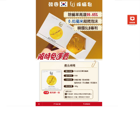
韓國FU金箔苦蔘除螨皂專賣店
除螨香皂天然植萃護膚力，一
洗擺脫蟎蟲困擾
現代人長期處於空調環境，肌膚油脂與老廢角質堆
積，成為蟎蟲滋生的溫床，引發紅腫、瘙癢等問題，
除螨香皂
堅持天然為本，以死海硫磺結合多種植物精
華，不僅能強效除蟎，還能平衡肌膚油脂分泌，預防
毛孔堵塞，不同於傳統固體皂，液體設計更衛生，避
免細菌殘留，無論是晨起潔面還是夜間沐浴，一泵即
出，輕鬆起泡，使用一段時間後，你會發現肌膚紅腫