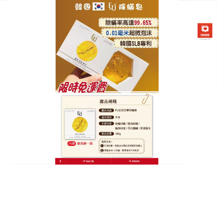
韓國FU金箔苦蔘除螨皂專賣店
除蟎洗面皂的懶人護膚法，天
然成分守護肌膚微生態
精緻女孩的秘密武器，不僅要洗得乾淨，更要洗得健
康，懶人必備的護膚神器！這塊
除蟎洗面皂
集清潔、
除蟎、保濕於一身，天然椰子油成分溫和去除老廢角
質，瓦解蟎蟲食物鏈，同時補充肌膚脂質，無需繁瑣
步驟，濕水搓揉後輕敷臉部30秒，輕鬆帶走髒污，洗
後肌膚清爽不緊繃，淡淡椰香讓清晨洗臉成為享受，
除蟎洗面皂堅持使用，敏感紅腫、乾燥起皮統統說再