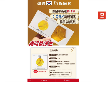
韓國FU金箔苦蔘除螨皂專賣店
除螨香皂細膩呵護，讓膚況更
穩定
換季時分，臉部總是莫名發癢、泛紅，甚至連保養品
都吸收不進去？小心，這不是單純的過敏，而是蟎蟲
在毛孔裡開派對！市面上許多清潔產品洗完緊繃又傷
肌膚，而這款天然成分
除螨香皂
是專為嬌嫩與敏弱肌
膚研發的救星，效果顯著看得見！洗完後肌膚不僅沒
有緊繃感，反而保水度大提升，最重要的是，持續使
用能有效調理肌膚環境，除螨香皂全面驅逐引起發炎