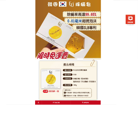
韓國FU金箔苦蔘除螨皂專賣店
除蟎洗面皂幫助淨化肌膚，遠
離悶悶不適
守護肌膚健康平衡，從這塊
除蟎洗面皂
開始！100%
天然椰子油發酵製成，保留活性營養成分，既能滅殺
蟎蟲，又不破壞肌膚屏障，泡沫豐富易沖洗，洗後肌
膚透氣舒暢，油痘肌洗後控油持久，乾敏肌洗後水潤
飽滿，每一次使用都是一場熱帶SPA，讓肌膚重回
淨、透、嫩狀態，使用2週後毛孔粗erness明顯改
善，持續1個月後痘印轉淡，肌膚觸感柔嫩如絲，除蟎