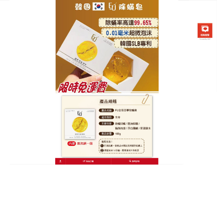
韓國FU金箔苦蔘除螨皂專賣店
海鹽除蟎皂懶人也能養出無蟎
好肌膚，讓肌膚重返年輕態
逆齡護膚從除蟎開始！這款
海鹽除蟎皂
選用8小時內鮮
榨椰子油，保留90%以上營養活性，直擊蟎蟲對肌膚
的侵害，減少細紋、鬆弛，泡沫豐富易沖洗，洗後肌
膚緊緻有彈性，乾燥肌膚也能感受到深層滋潤，每日
洗臉時，讓椰香帶你穿越熱帶，肌膚越洗越年輕，重
拾少女般的柔嫩，告別化學殘留，物理除蟎更安心，
敏感肌也能大膽用，海鹽除蟎皂小巧一塊，能量強