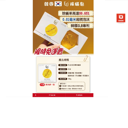
韓國FU金箔苦蔘除螨皂專賣店
除螨香皂是潔面皂的安心之
選！孕婦與敏感肌也能用
孕期荷爾蒙變化常導致肌膚敏感與痘痘爆發，
除螨香
皂
因成分天然，通過孕婦安全測試，成為許多孕媽咪
的保養新選擇，敏感肌群使用後，泛紅與刺痛感大幅
降低，茶樹油的低敏特性搭配棕櫚脂肪酸的修復力，
讓肌膚在脆弱期仍能保持健康狀態，泡沫如雲朵般觸
感，帶走深層汙垢，讓毛孔大口呼吸，這一塊除螨香
皂，洗掉的是煩惱，留下的是純淨。